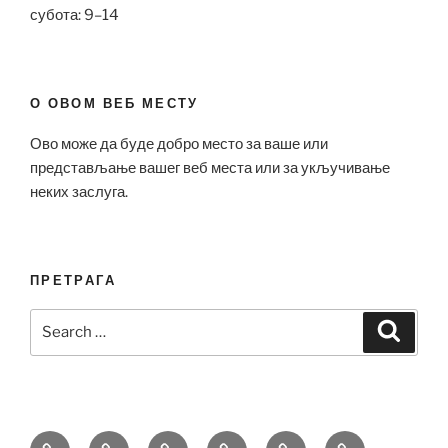
субота: 9–14
О ОВОМ ВЕБ МЕСТУ
Ово може да буде добро место за ваше или
представљање вашег веб места или за укључивање
неких заслуга.
ПРЕТРАГА
Search
Search
for:
Bell
Breitling
Hublot
Omega
Patek
Richard