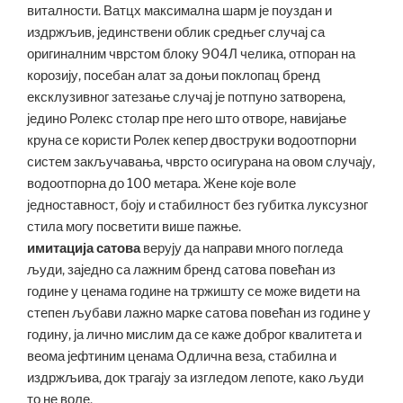
виталности. Ватцх максимална шарм је поуздан и
издржљив, јединствени облик средњег случај са
оригиналним чврстом блоку 904Л челика, отпоран на
корозију, посебан алат за доњи поклопац бренд
ексклузивног затезање случај је потпуно затворена,
једино Ролекс столар пре него што отворе, навијање
круна се користи Ролек кепер двоструки водоотпорни
систем закључавања, чврсто осигурана на овом случају,
водоотпорна до 100 метара. Жене које воле
једноставност, боју и стабилност без губитка луксузног
стила могу посветити више пажње.
имитација сатова
верују да направи много погледа
људи, заједно са лажним бренд сатова повећан из
године у ценама године на тржишту се може видети на
степен љубави лажно марке сатова повећан из године у
годину, ја лично мислим да се каже доброг квалитета и
веома јефтиним ценама Одлична веза, стабилна и
издржљива, док трагају за изгледом лепоте, како људи
то не воле.