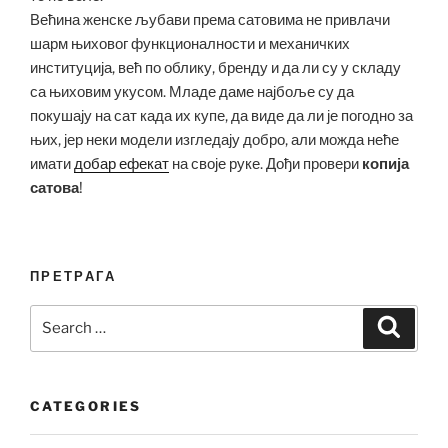
Већина женске љубави према сатовима не привлачи
шарм њиховог функционалности и механичких
институција, већ по облику, бренду и да ли су у складу
са њиховим укусом. Младе даме најбоље су да
покушају на сат када их купе, да виде да ли је погодно за
њих, јер неки модели изгледају добро, али можда неће
имати
добар ефекат
на своје руке. Дођи провери
копија
сатова
!
ПРЕТРАГА
Search
Search
for:
CATEGORIES