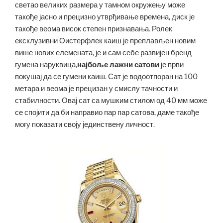
светао великих размера у тамном окружењу може
такође јасно и прецизно утврђивање времена, диск је
такође веома висок степен признавања. Ролек
ексклузивни Оистерфлек каиш је преплављен новим
више нових елемената, је и сам себе развијен бренд
гумена наруквица,
најбоље лажни сатови
је први
покушај да се гумени каиш. Сат је водоотпоран на 100
метара и веома је прецизан у смислу тачности и
стабилности. Овај сат са мушким стилом од 40 мм може
се спојити да би направио пар пар сатова, даме такође
могу показати своју јединствену личност.