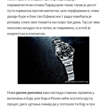
парамагнетичан плава Парацхром танак танак је десет
пута нормална против магнетни, шок перформансе, нови
дизајн буре и бекство Ефикасност рада повећала је
резерву снаге овог покрета на скоро три дана. Тај сат има
неколико младости и лепих истовремено, а зглоб је
енергетски и елегантан.
Нови
ролек реплика
како изгледа главних промена у
величини и боји, али боја и Ролек неће осетити крута,
процес диск цртања линија да у потпуности боју и пун