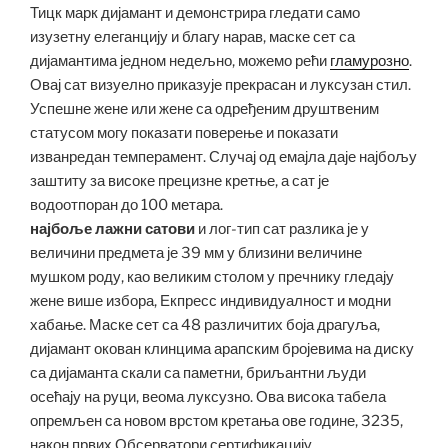
Тицк марк дијамант и демонстрира гледати само
изузетну елеганцију и благу нарав, маске сет са
дијамантима једном недељно, можемо рећи
гламурозно
.
Овај сат визуелно приказује прекрасан и луксузан стил.
Успешне жене или жене са одређеним друштвеним
статусом могу показати поверење и показати
изванредан темперамент. Случај од емајла даје најбољу
заштиту за високе прецизне кретње, а сат је
водоотпоран до 100 метара.
најбоље лажни сатови
и лог-тип сат разлика је у
величини предмета је 39 мм у близини величине
мушком роду, као великим столом у пречнику гледају
жене више избора, Екпресс индивидуалност и модни
хабање. Маске сет са 48 различитих боја драгуља,
дијамант окован клинцима арапским бројевима на диску
са дијаманта скали са паметни, бриљантни људи
осећају на руци, веома луксузно. Ова висока табела
опремљен са новом врстом кретања ове године, 3235,
након првих Обсерватори сертификацију,