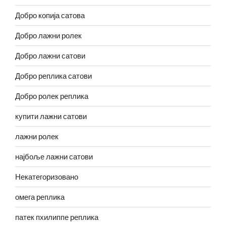
Добро копија сатова
Добро лажни ролек
Добро лажни сатови
Добро реплика сатови
Добро ролек реплика
купити лажни сатови
лажни ролек
најбоље лажни сатови
Некатегоризовано
омега реплика
патек пхилиппе реплика