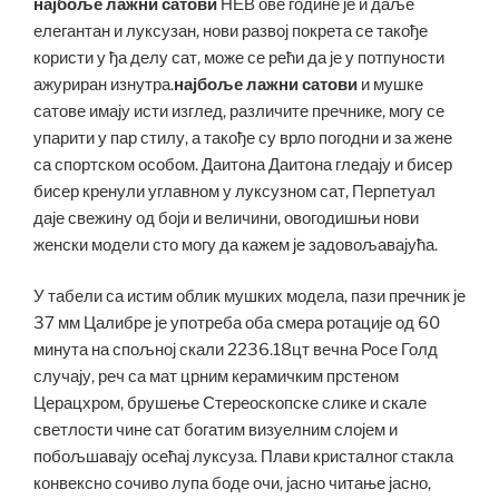
најбоље лажни сатови
НЕВ ове године је и даље
елегантан и луксузан, нови развој покрета се такође
користи у ђа делу сат, може се рећи да је у потпуности
ажуриран изнутра.
најбоље лажни сатови
и мушке
сатове имају исти изглед, различите пречнике, могу се
упарити у пар стилу, а такође су врло погодни и за жене
са спортском особом. Даитона Даитона гледају и бисер
бисер кренули углавном у луксузном сат, Перпетуал
даје свежину од боји и величини, овогодишњи нови
женски модели сто могу да кажем је задовољавајућа.
У табели са истим облик мушких модела, пази пречник је
37 мм Цалибре је употреба оба смера ротације од 60
минута на спољној скали 2236.18цт вечна Росе Голд
случају, реч са мат црним керамичким прстеном
Церацхром, брушење Стереоскопске слике и скале
светлости чине сат богатим визуелним слојем и
побољшавају осећај луксуза. Плави кристалног стакла
конвексно сочиво лупа боде очи, јасно читање јасно,