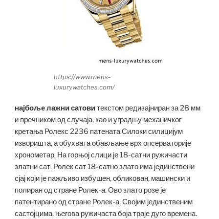
https://www.mens-
luxurywatches.com/
најбоље лажни сатови
текстом редизајниран за 28 мм
и пречником од случаја, као и уградњу механичког
кретања Ролекс 2236 патената Силоки силицијум
изворишта, а обухвата обављање врх опсерваторије
хронометар. На горњој слици је 18-сатни ружичасти
златни сат. Ролек сат 18-сатно злато има јединствени
сјај који је пажљиво избушен, обликован, машински и
полиран од стране Ролек-а. Ово злато розе је
патентирано од стране Ролек-а. Својим јединственим
састојцима, његова ружичаста боја траје дуго времена.