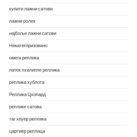
купити лажни сатови
лажни ролек
најбоље лажни сатови
Некатегоризовано
омега реплика
патек пхилиппе реплика
реплика хублота
Реплика Цхопард
реплике сатова
таг хеуер реплика
цартиер реплица