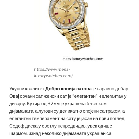
https://www.mens-
luxurywatches.com/
Укупни квалитет
Добро копија сатова
је наравно добар.
Овај срчани сат женски сат је “елегантан” и елегантан у
дизајну. Кутија од 32мм је украшена бљеском
дијаманата, а лугови су деликатно спојени са траком, а
елегантни темперамент на сату је јасан на први поглед.
Седеф диска у светлу непредвидив, увек одише
шармом, изнад неколико дијаманата украшен са