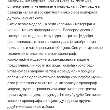
календар, показујући У правом тренутку. Функција
оптичке кинетичке енергије је очигледна, тј. Унутрашња
батерија напаја извор светлости како би се осигурала
дугорочна снага сата.
Сат је веома модеран, а бели керамички материјал и
челични меч су природни и лепи. Распоред диска је
такође врло модеран, структура са три ока је добро
организована, а отварање календара је такође веома
привлачно и лако препознати бројеве. Све у свему, ово је
технички и стилски елегантан хронограф.
Хронограф је модернији и разноврснији, и више је
представник личности носиоца. Госпођа хронограф
углавном за изабрану изглед и бренд, али у процесу
селекције за одабир откриће, госпођа хронографа мушки
стил је релативно много мање, што указује хронограф
модела, групе потрошача или мало више пристрасни
према мушкарцима, верујем да ће се убудуће Све више
женских хронографа се појављују један за другим,
дајући женама више избора.