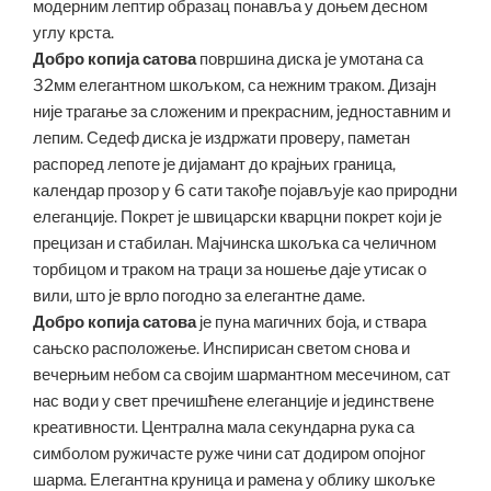
модерним лептир образац понавља у доњем десном
углу крста.
Добро копија сатова
површина диска је умотана са
32мм елегантном шкољком, са нежним траком. Дизајн
није трагање за сложеним и прекрасним, једноставним и
лепим. Седеф диска је издржати проверу, паметан
распоред лепоте је дијамант до крајњих граница,
календар прозор у 6 сати такође појављује као природни
елеганције. Покрет је швицарски кварцни покрет који је
прецизан и стабилан. Мајчинска шкољка са челичном
торбицом и траком на траци за ношење даје утисак о
вили, што је врло погодно за елегантне даме.
Добро копија сатова
је пуна магичних боја, и ствара
сањско расположење. Инспирисан светом снова и
вечерњим небом са својим шармантном месечином, сат
нас води у свет пречишћене елеганције и јединствене
креативности. Централна мала секундарна рука са
симболом ружичасте руже чини сат додиром опојног
шарма. Елегантна круница и рамена у облику шкољке