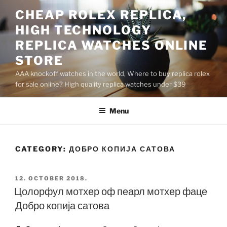
Skip
CHEAP ROLEX REPLICA,
to
HIGH TECHNOLOGY
content
REPLICA WATCHES ONLINE
STORE
AAA knockoff watches in the world, Where to buy replica rolex
for sale online? High quality replica watches under $39
Menu
CATEGORY:
ДОБРО КОПИЈА САТОВА
POSTED
12. OCTOBER 2018.
ON
Цолорфул мотхер оф пеарл мотхер фаце
Добро копија сатова