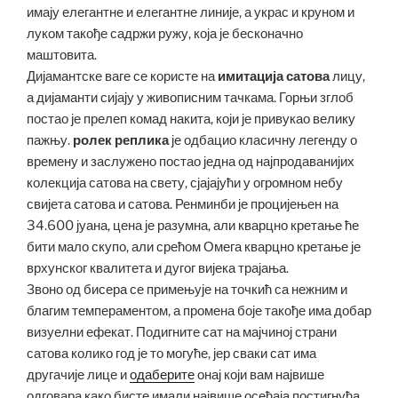
имају елегантне и елегантне линије, а украс и круном и
луком такође садржи ружу, која је бесконачно
маштовита.
Дијамантске ваге се користе на
имитација сатова
лицу,
а дијаманти сијају у живописним тачкама. Горњи зглоб
постао је прелеп комад накита, који је привукао велику
пажњу.
ролек реплика
је одбацио класичну легенду о
времену и заслужено постао једна од најпродаванијих
колекција сатова на свету, сјајајући у огромном небу
свијета сатова и сатова. Ренминби је процијењен на
34.600 јуана, цена је разумна, али кварцно кретање ће
бити мало скупо, али срећом Омега кварцно кретање је
врхунског квалитета и дугог вијека трајања.
Звоно од бисера се примењује на точкић са нежним и
благим темпераментом, а промена боје такође има добар
визуелни ефекат. Подигните сат на мајчиној страни
сатова колико год је то могуће, јер сваки сат има
другачије лице и
одаберите
онај који вам највише
одговара како бисте имали највише осећаја постигнућа.