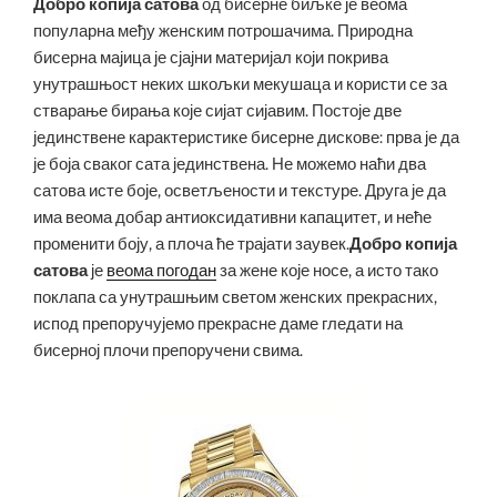
Добро копија сатова
од бисерне биљке је веома
популарна међу женским потрошачима. Природна
бисерна мајица је сјајни материјал који покрива
унутрашњост неких шкољки мекушаца и користи се за
стварање бирања које сијат сијавим. Постоје две
јединствене карактеристике бисерне дискове: прва је да
је боја сваког сата јединствена. Не можемо наћи два
сатова исте боје, осветљености и текстуре. Друга је да
има веома добар антиоксидативни капацитет, и неће
променити боју, а плоча ће трајати заувек.
Добро копија
сатова
је
веома погодан
за жене које носе, а исто тако
поклапа са унутрашњим светом женских прекрасних,
испод препоручујемо прекрасне даме гледати на
бисерној плочи препоручени свима.