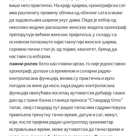
више него практично. На крају крајева, хронографски сат
има различиту промену облика од обичног сата и може
да задовољава шарени укус дама. Овде је избор од
неколико модних раскошних женских модела хронограф
препоручује већини женских пријатеља, у складу са
основном полазиште најистакнутији женског шарма,
скромни лични стил је, од појаве, квалитет, бренд да
настави са избором.
лажни ролек
бело као главни орган, то није једноставно
хронограф, долази са временом и соларни радио-
контролисана функција, веома су практична и врло
погодна за жене да носе, када радио-контролисана
функција омогућава носилац аутоматски добијају сваки
дан од стране базна станица преноси “Стандард time”
талас, овај стандард пут радио таласима садржи порука
примљена тренутну тачно време, датум и сат, минут,
који, после пријема радио цонтроллед хронометар
исправљање време, може аутоматски да тачно време и