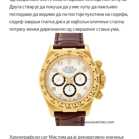
Друга ствар је да покуша да узме лупу да пажљиво
погледамо да видимо да ли постоји пукотина на седефа,
седеф заврши глатка диск је најбољи оличење сталну
потрагу женки дијагонално од савршеног стања ума.
Хронографски сат Мислим да је декоративно значење